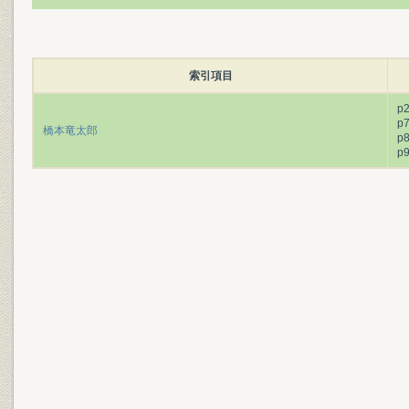
索引項目
p
p
橋本竜太郎
p
p