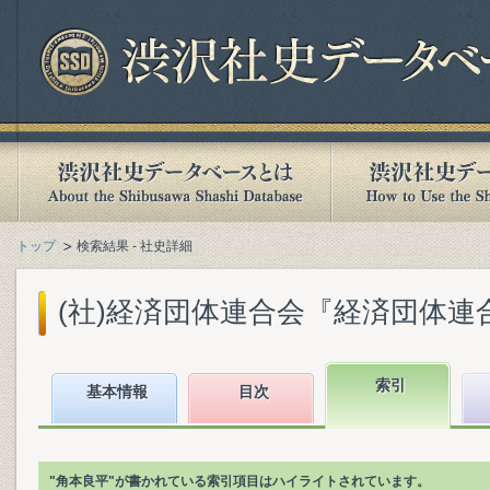
トップ
検索結果 - 社史詳細
(社)経済団体連合会『経済団体連合会
索引
基本情報
目次
"角本良平"が書かれている索引項目はハイライトされています。