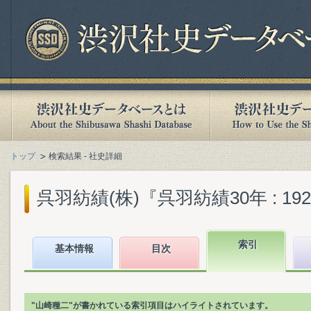
トップ
検索結果 - 社史詳細
呉羽紡績(株)『呉羽紡績30年 : 1929-
索引
基本情報
目次
"山崎種二"が書かれている索引項目はハイライトされています。