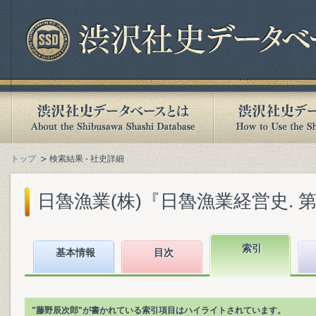
トップ
検索結果 - 社史詳細
日魯漁業(株)『日魯漁業経営史. 第1巻
索引
基本情報
目次
"藤野辰次郎"が書かれている索引項目はハイライトされています。