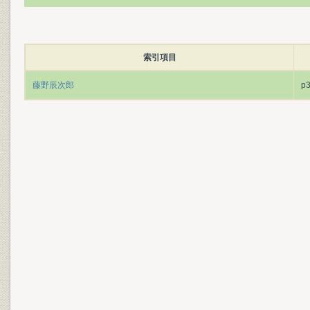
索引項目
藤野辰次郎
p