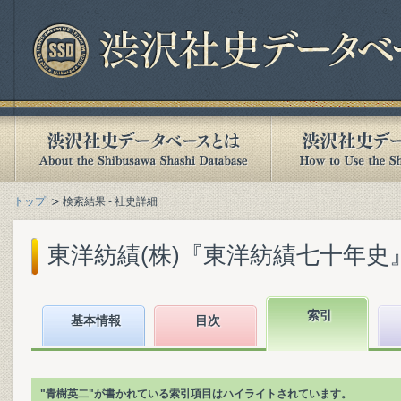
トップ
検索結果 - 社史詳細
東洋紡績(株)『東洋紡績七十年史』(1
索引
基本情報
目次
"青樹英二"が書かれている索引項目はハイライトされています。