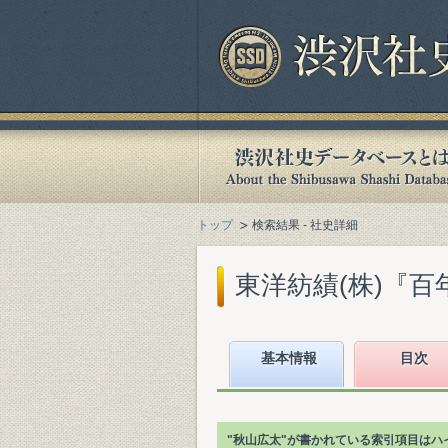
トップ
検索結果 - 社史詳細
東洋紡績(株)『百年史 
基本情報
目次
"秋山広太"が書かれている索引項目はハ