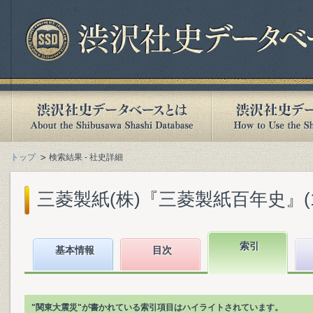
トップ
検索結果 - 社史詳細
三菱製紙(株)『三菱製紙百年史』(199
索引
基本情報
目次
"関東大震災"が書かれている索引項目はハイライトされています。