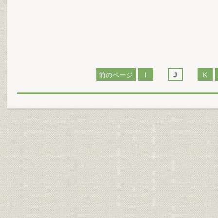
前のページ
I
J
K