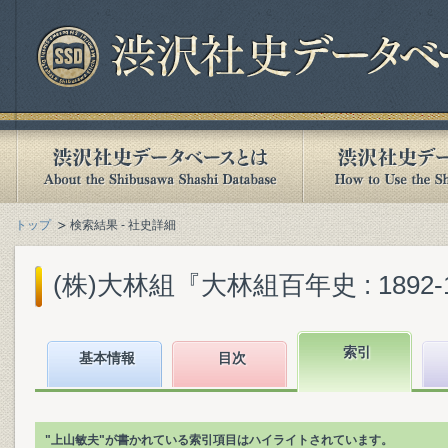
トップ
検索結果 - 社史詳細
(株)大林組『大林組百年史 : 1892-19
索引
基本情報
目次
"上山敏夫"が書かれている索引項目はハイライトされています。