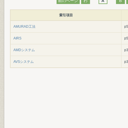
前のページ
わ
A
B
索引項目
AMURAD工法
p
AIRS
p
AMDシステム
p
AVSシステム
p