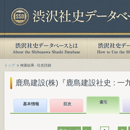
トップ
検索結果 - 社史詳細
鹿島建設(株)『鹿島建設社史 : 一九
索引
基本情報
目次