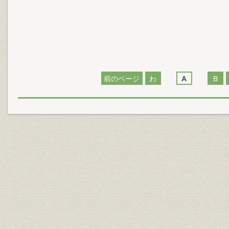
前のページ
わ
A
B