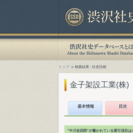
トップ
検索結果 - 社史詳細
金子架設工業(株)『百
基本情報
目次
"中川佐四郎"が書かれている索引項目は