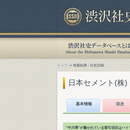
トップ
検索結果 - 社史詳細
日本セメント(株)『七
基本情報
目次
"中川博"が書かれている索引項目はハイ