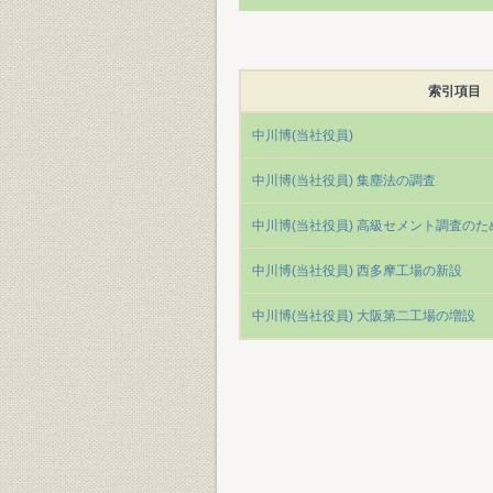
索引項目
中川博(当社役員)
中川博(当社役員) 集塵法の調査
中川博(当社役員) 高級セメント調査のた
中川博(当社役員) 西多摩工場の新設
中川博(当社役員) 大阪第二工場の増設