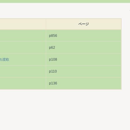
ページ
p856
p62
め渡欧
p108
p110
p136