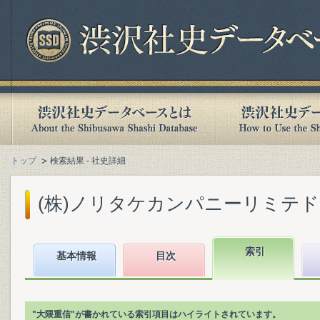
トップ
検索結果 - 社史詳細
(株)ノリタケカンパニーリミテド『ノ
索引
基本情報
目次
"大隈重信"が書かれている索引項目はハイライトされています。