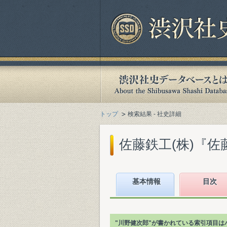
トップ
検索結果 - 社史詳細
佐藤鉄工(株)『佐藤鉄
基本情報
目次
"川野健次郎"が書かれている索引項目は