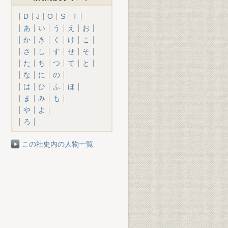
D
J
O
S
T
あ
い
う
え
お
か
き
く
け
こ
さ
し
す
せ
そ
た
ち
つ
て
と
な
に
の
は
ひ
ふ
ほ
ま
み
も
や
よ
ろ
この社史内の人物一覧