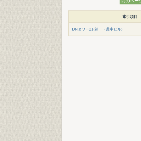
前のペー
索引項目
DNタワー21(第一・農中ビル)