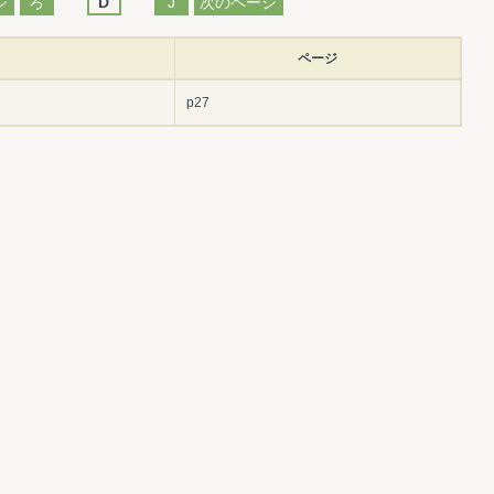
ジ
ろ
D
J
次のページ
ページ
p27