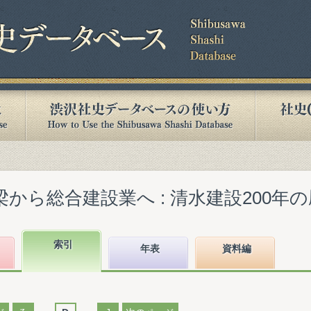
から総合建設業へ : 清水建設200年の歴史
索引
年表
資料編