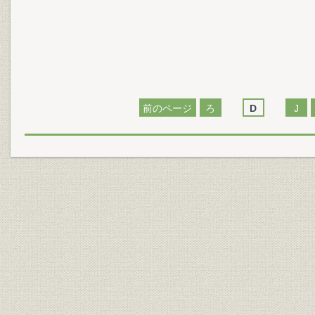
前のページ
ろ
D
J