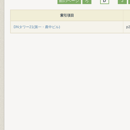
前のページ
ろ
D
J
索引項目
DNタワー21(第一・農中ビル)
p