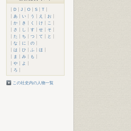
D
J
O
S
T
あ
い
う
え
お
か
き
く
け
こ
さ
し
す
せ
そ
た
ち
つ
て
と
な
に
の
は
ひ
ふ
ほ
ま
み
も
や
よ
ろ
この社史内の人物一覧