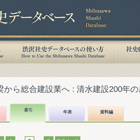
から総合建設業へ : 清水建設200年の歴史
索引
年表
資料編