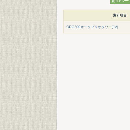
前のペー
索引項目
ORC200オークプリオタワー(JV)