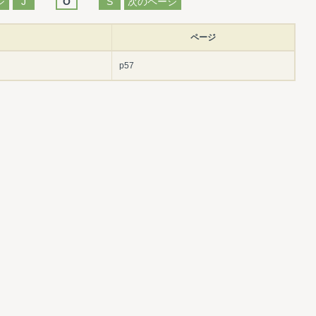
ジ
J
O
S
次のページ
ページ
p57