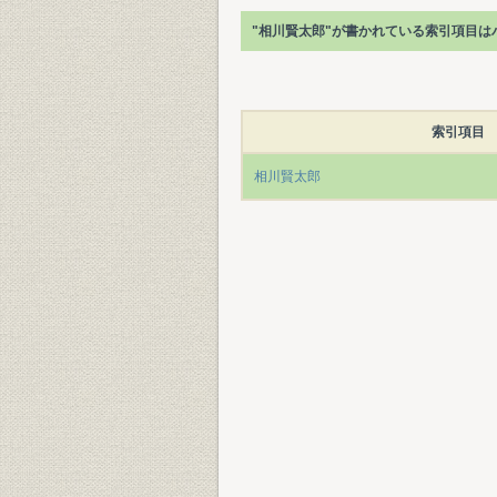
"相川賢太郎"が書かれている索引項目は
索引項目
相川賢太郎