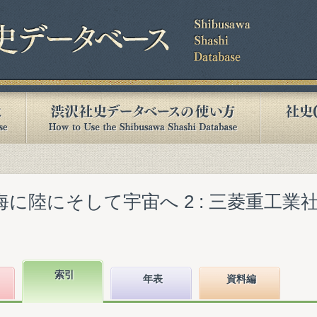
海に陸にそして宇宙へ 2 : 三菱重工業社
)
索引
年表
資料編