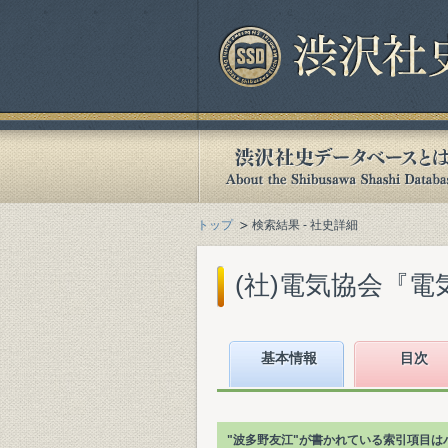
トップ
検索結果 - 社史詳細
(社)電気協会『電気
基本情報
目次
"波多野友江"が書かれている索引項目は