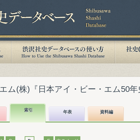
ム(株)『日本アイ・ビー・エム50年史』(
索引
年表
資料編