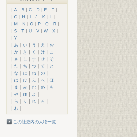
A
B
C
D
E
F
G
H
I
J
K
L
M
N
O
P
Q
R
S
T
U
V
W
X
Y
あ
い
う
え
お
か
き
く
け
こ
さ
し
す
せ
そ
た
ち
つ
て
と
な
に
ね
の
は
ひ
ふ
へ
ほ
ま
み
む
め
も
や
ゆ
よ
ら
り
れ
ろ
わ
この社史内の人物一覧