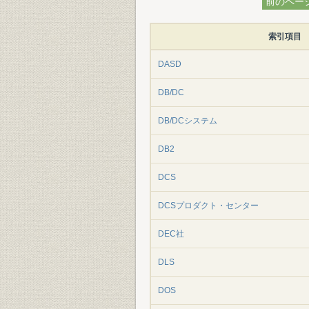
前のペー
索引項目
DASD
DB/DC
DB/DCシステム
DB2
DCS
DCSプロダクト・センター
DEC社
DLS
DOS