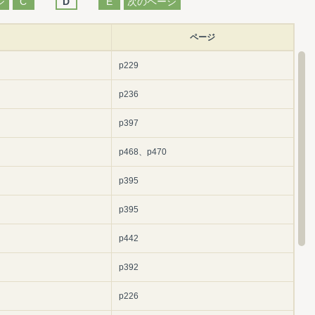
ジ
C
D
E
次のページ
ページ
p229
p236
p397
p468、p470
p395
p395
p442
p392
p226