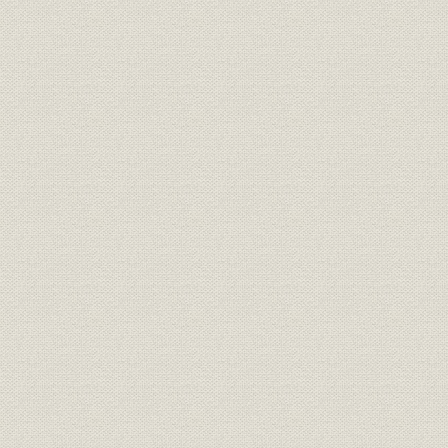
IBM3090
p
IBM3101
p
IBM3102
p
IBM3118
p
IBM3178
p
IBM3191
p
IBM3193
p
IBM3196
p
IBM3250
p
IBM3270
p
IBM3278‐52
p