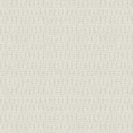
IBM2770
p
IBM2790
p
IBM29
p
IBM3031
p
IBM3032
p
IBM3033‐N
p
IBM3033プロセッサー
p
IBM303Xの分担生産
p
IBM305RAMAC
p
IBM3081
p
IBM308X
p