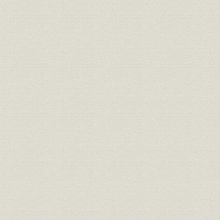
IBM1060
p
IBM1287
p
IBM1301
p
IBM1401
p
IBM1402
p
IBM1403
p
IBM1410
p
IBM1418
p
IBM1440
p
IBM1440国産化
p
IBM1620
p