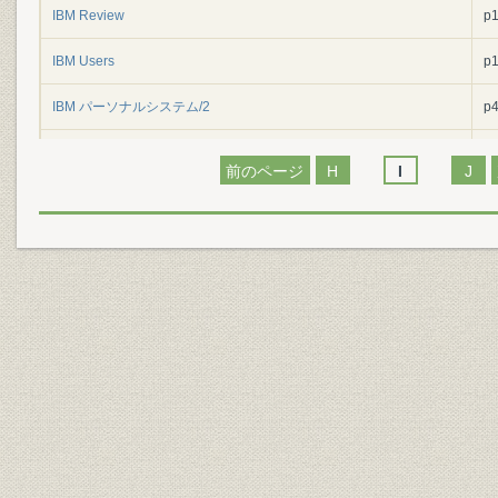
IBM Review
p
IBM Users
p
IBM パーソナルシステム/2
p
IBM・PCS
p
前のページ
H
I
J
IBM・WTC合同役員会
p
IBM/WTC
p
IBM‐IBS
p
IBM‐IN
p
IBM‐NMS
p
IBM077
p
IBM1050
p