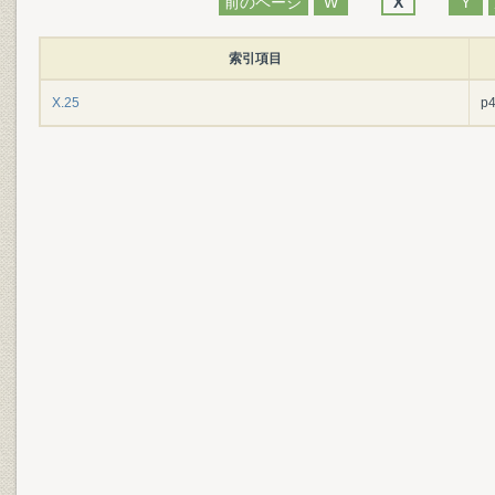
前のページ
W
X
Y
索引項目
X.25
p