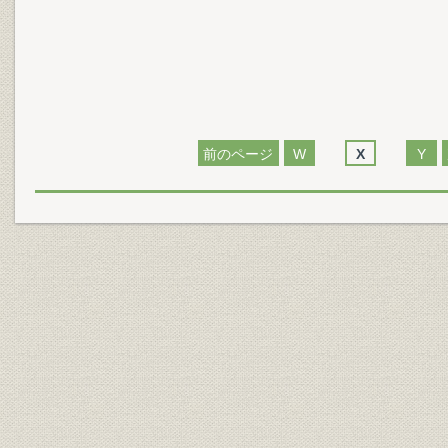
前のページ
W
X
Y