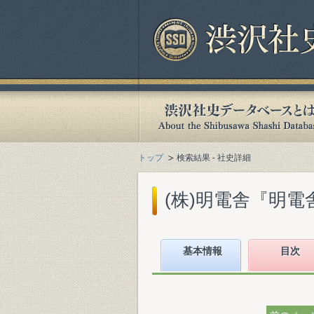
トップ
検索結果 - 社史詳細
(株)明電舎『明電舎1
基本情報
目次