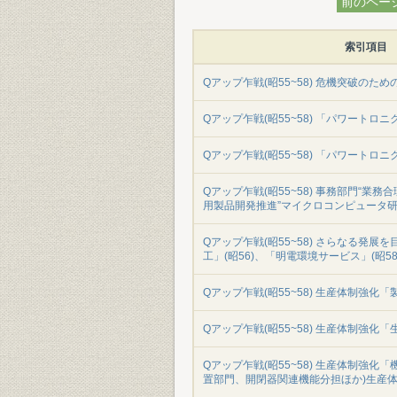
前のペー
索引項目
Qアップ乍戦(昭55~58) 危機突破のため
Qアップ乍戦(昭55~58) 「パワートロニ
Qアップ乍戦(昭55~58) 「パワートロニ
Qアップ乍戦(昭55~58) 事務部門“業務
用製品開発推進”マイクロコンピュータ研修
Qアップ乍戦(昭55~58) さらなる発
工」(昭56)、「明電環境サービス」(昭58
Qアップ乍戦(昭55~58) 生産体制強化「
Qアップ乍戦(昭55~58) 生産体制強化「
Qアップ乍戦(昭55~58) 生産体制強化
置部門、開閉器関連機能分担ほか)生産体制