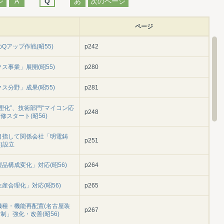
ジ
A
Q
あ
次のページ
ページ
のQアップ作戦(昭55)
p242
クス事業」展開(昭55)
p280
クス分野」成果(昭55)
p281
合理化”、技術部門“マイコン応
p248
スタート(昭56)
展を目指して関係会社「明電鋳
p251
)設立
製品構成変化」対応(昭56)
p264
生産合理化」対応(昭56)
p265
「機種・機能再配置(名古屋装
p267
」強化・改善(昭56)