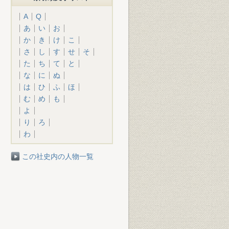
A
Q
あ
い
お
か
き
け
こ
さ
し
す
せ
そ
た
ち
て
と
な
に
ぬ
は
ひ
ふ
ほ
む
め
も
よ
り
ろ
わ
この社史内の人物一覧