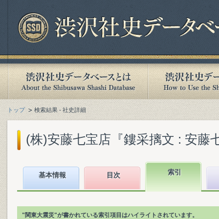
トップ
検索結果 - 社史詳細
(株)安藤七宝店『鏤采摛文 : 安藤七宝
索引
基本情報
目次
"関東大震災"が書かれている索引項目はハイライトされています。