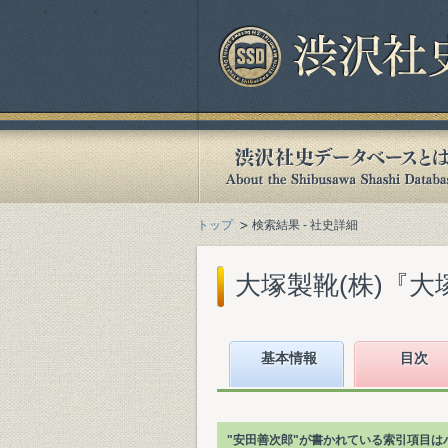
トップ
検索結果 - 社史詳細
大塚製靴(株)『大塚
基本情報
目次
"安田善次郎"が書かれている索引項目は