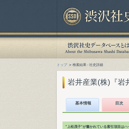
トップ
検索結果 - 社史詳細
岩井産業(株)『岩井百
基本情報
目次
"上松茂子"が書かれている索引項目はハ