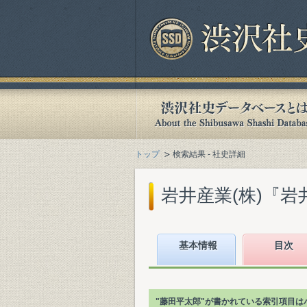
トップ
検索結果 - 社史詳細
岩井産業(株)『岩井百
基本情報
目次
"藤田平太郎"が書かれている索引項目は