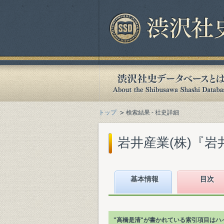
トップ
検索結果 - 社史詳細
岩井産業(株)『岩井百
基本情報
目次
"高橋是清"が書かれている索引項目はハ