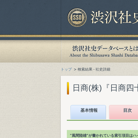
トップ
検索結果 - 社史詳細
日商(株)『日商四十
基本情報
目次
"風間陸雄"が書かれている索引項目はハ