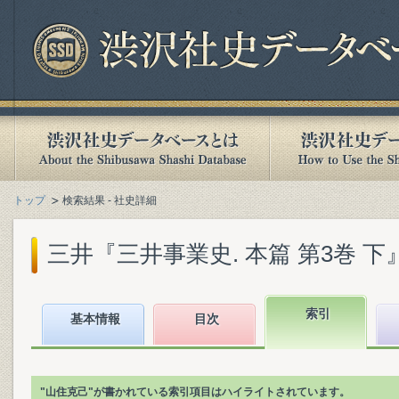
トップ
検索結果 - 社史詳細
三井『三井事業史. 本篇 第3巻 下』(2
索引
基本情報
目次
"山住克己"が書かれている索引項目はハイライトされています。