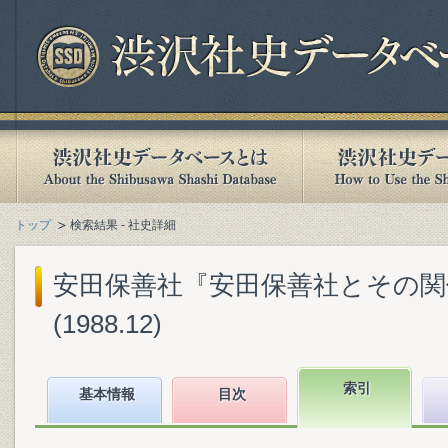
トップ
検索結果 - 社史詳細
安田保善社『安田保善社とその関係
(1988.12)
索引
基本情報
目次