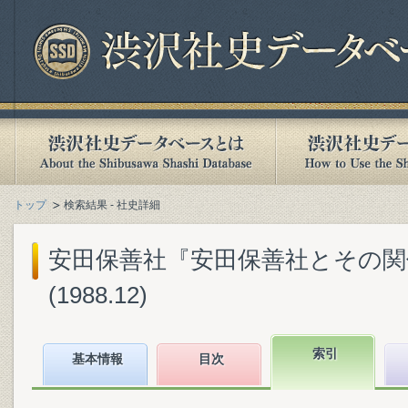
トップ
検索結果 - 社史詳細
安田保善社『安田保善社とその関係
(1988.12)
索引
基本情報
目次