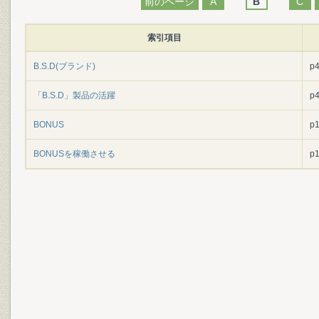
前のページ
A
B
C
索引項目
B.S.D(ブランド)
p
「B.S.D」製品の活躍
p
BONUS
p
BONUSを稼働させる
p