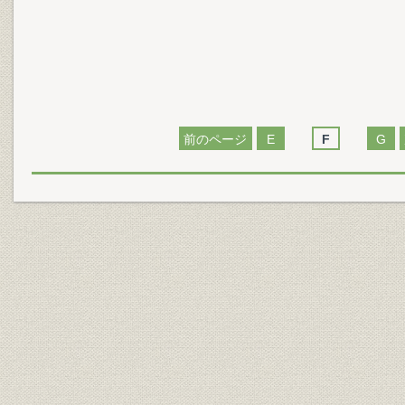
前のページ
E
F
G