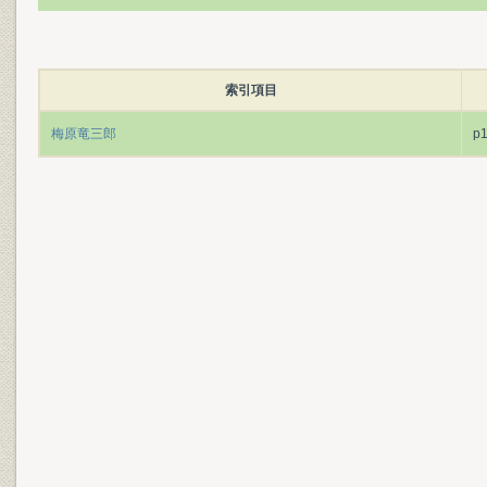
索引項目
梅原竜三郎
p