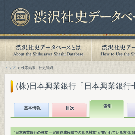
トップ
検索結果 - 社史詳細
(株)日本興業銀行『日本興業銀行七十五年
索引
基本情報
目次
"日本興業銀行の設立 ―定款作成段階での意見対立"が書かれている索引