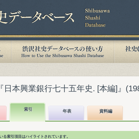
日本興業銀行七十五年史. [本編]』(1982
索引
年表
資料編
ている索引項目はハイライトされています。