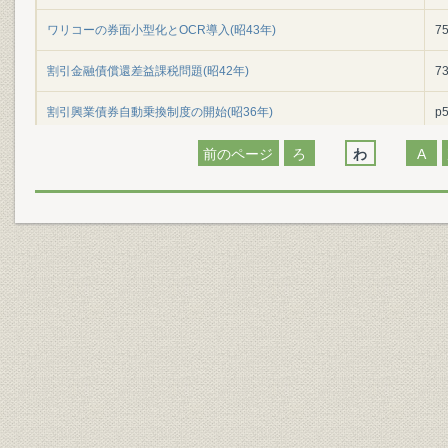
ワリコーの券面小型化とOCR導入(昭43年)
7
割引金融債償還差益課税問題(昭42年)
7
割引興業債券自動乗換制度の開始(昭36年)
p
割引興業債券の取扱証券会社 ―新5社による販売(昭32年)
前のページ
ろ
わ
A
p
割引興業債券の取扱証券会社 ―新5社、投信5社(昭33、34年)
p
割引興業債券の取扱証券会社 ―運用5社(昭36年)
p