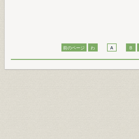
前のページ
わ
A
B