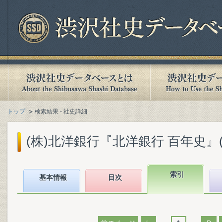
トップ
検索結果 - 社史詳細
(株)北洋銀行『北洋銀行 百年史』(20
索引
基本情報
目次