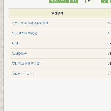
前のページ
わ
A
B
索引項目
A(エース)企業融資開拓運動
p
ABL(動産担保融資)
p
ALM
p
ALM委員会
p
ATM(現金自動預払機)
p
ATMカードローン
p