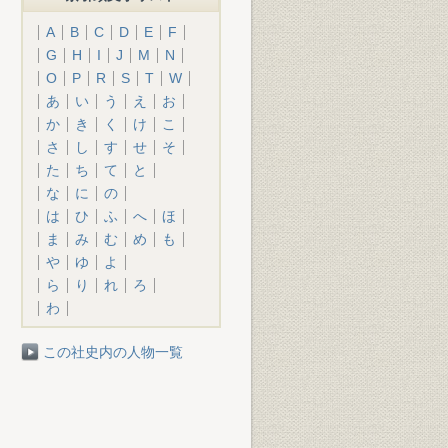
A
B
C
D
E
F
G
H
I
J
M
N
O
P
R
S
T
W
あ
い
う
え
お
か
き
く
け
こ
さ
し
す
せ
そ
た
ち
て
と
な
に
の
は
ひ
ふ
へ
ほ
ま
み
む
め
も
や
ゆ
よ
ら
り
れ
ろ
わ
この社史内の人物一覧