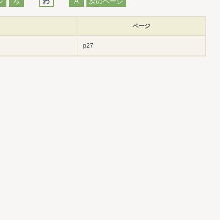
ジ
ろ
わ
A
次のページ
ページ
p27