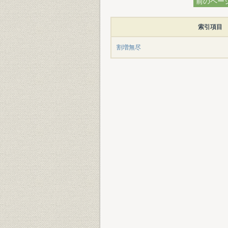
前のペー
索引項目
割増無尽