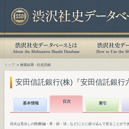
トップ
検索結果 - 社史詳細
安田信託銀行(株)『安田信託銀行六〇
目次
基本情報
索引
目次は見出しの階層(編・章・節・項…など)ごとに絞り込んで見ることがで