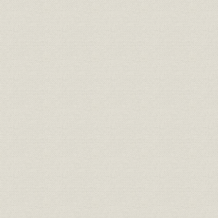
二 国際収支と円・ドル為替レート
三 国債の発行と財政
四 産業構造の変化
第二節 金融構造の変化と金融の自由化・国際化
一 金融構造の変化と金融自由化へのインパクト
二 金利の自由化
三 銀行法の改正
銀行法改正の背景
金融制度調査会の答申と信託銀行の役割
銀行法の改正
四 郵貯問題