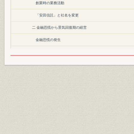
創業時の業務活動
「安田信託」と社名を変更
二 金融恐慌から景気回復期の経営
金融恐慌の発生
世界恐慌と業績の不振
本店の東京移転
三 戦時下の経営
信託兼営法の制定と信託会社の減少
金銭信託に偏重した信託業務
資金の運用
店舗の拡充