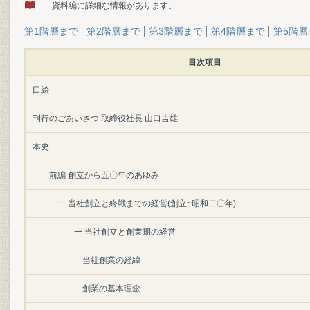
… 資料編に詳細な情報があります。
第1階層まで
第2階層まで
第3階層まで
第4階層まで
第5階層
目次項目
口絵
刊行のごあいさつ 取締役社長 山口吉雄
本史
前編 創立から五〇年のあゆみ
一 当社創立と終戦までの経営(創立~昭和二〇年)
一 当社創立と創業期の経営
当社創業の経緯
創業の基本理念