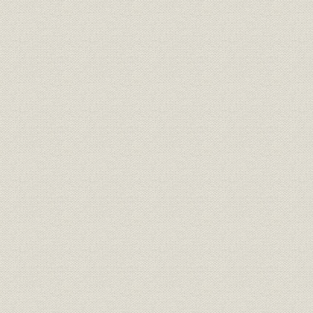
一 経営の近代化と業績の進展
大衆化路線の展開と業容の拡大
電算機の導入と第一次オンライン
二 新種業務の展開
適格退職年金信託
調整年金信託
証券代行業務
証券投資信託
従業員持株信託
信託銀行の機能を活用した多彩な新種業務
三 高度経済成長の終焉と当社