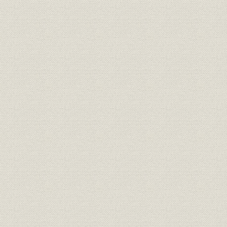
五 銀行・証券間の垣根の低下
国債発行の多様化と証券の預金類似業務への進出
銀行の証券業務への進出
証券の国債担保金融への進出
証券のCD流通市場への参加など
六 他業態の年金市場参入の動きと外国銀行の信託銀行設立の動
七 外国為替管理の自由化
外為法の改正
実需原則の廃止
円転換規制の廃止
第三節 円・ドル委員会により加速された円の国際化