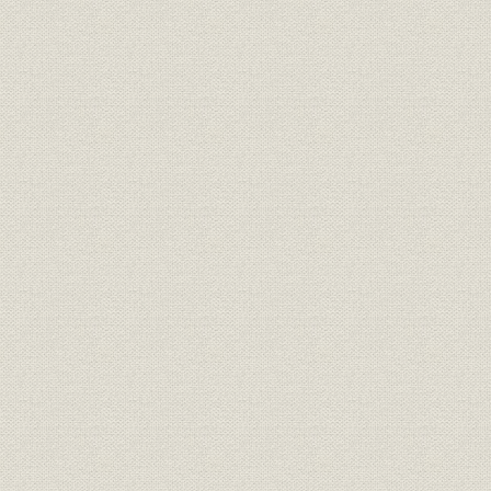
一 アメリカからの自由化の要求とわが国の対応
二 円の国際化と金融システムへのインパクト
第二章 多様化するニーズをめぐる業務の多面的展開
第一節 二つの“コクサイ化”時代における業務展開の特色
一 主要機能面からみた業務の変化
二 主な顧客対象別の取引形態の変貌と対応
第二節 個人取引基盤の拡充と深化
一 順調に伸びる資金吸収部門
新商品「ビッグ」でブーム化した貸付信託
競争下で伸びる財形信託と財形年金信託
多様なニーズに対応する新型商品群