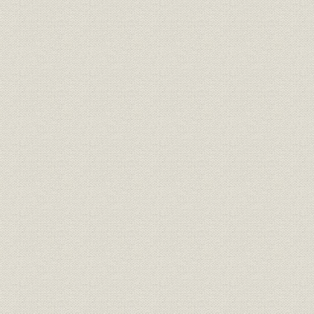
二 戦後の苦難と経営(昭和二〇~三三年)
一 戦後の混乱期における経営
戦後のインフレと苦難の経営
信託銀行への転換と社名の変更
資金運用の変化
二 経済の自立と当社の再建
安田信託銀行へ社名復帰
貸付信託の創設
動産設備信託の開始
信託分離行政と信託業界
三 高度経済成長と当社(昭和三三~五〇年)