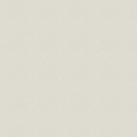
貸付信託の運用範囲の拡大
財産形成信託の創設
住宅ローンの拡充
国際業務の幕開け
後編 最近一〇年のあゆみ
第一章 信託銀行をめぐる環境の激変
第一節 石油危機の克服と輸出に支えられた安定成長
一 二つの石油危機とその克服
ニクソン・ショックと第一次石油危機
第二次石油危機
長期不況から輸出中心の回復