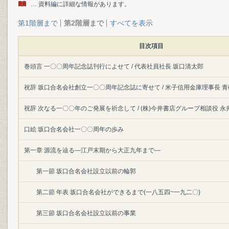
… 資料編に詳細な情報があります。
第1階層まで
第2階層まで
すべてを表示
目次項目
巻頭言 一〇〇周年記念誌刊行によせて / 代表社員社長 坂口清太郎
祝辞 坂口合名会社創立一〇〇周年記念誌に寄せて / 米子信用金庫理事長 
祝辞 次なる一〇〇年のご発展を祈念して / (株)今井書店グループ相談役 永
口絵 坂口合名会社一〇〇周年の歩み
第一章 源流を辿る―江戸末期から大正九年まで―
第一節 坂口合名会社設立以前の輪郭
第二節 年表 坂口合名会社ができるまで(一八五四~一九二〇)
第三節 坂口合名会社設立以前の事業