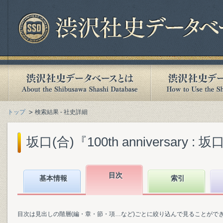
トップ
検索結果 - 社史詳細
坂口(合)『100th anniversary 
目次
基本情報
索引
目次は見出しの階層(編・章・節・項…など)ごとに絞り込んで見ることがで