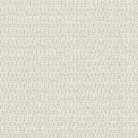
第二節 設立に携わった主な会社
第三節 過去の子会社
第四節 過去の関連会社
第五章 座談会
往時を振り返って
第六章 資料
歴代社長
役職者一覧
組織図
参考資料
協力一覧