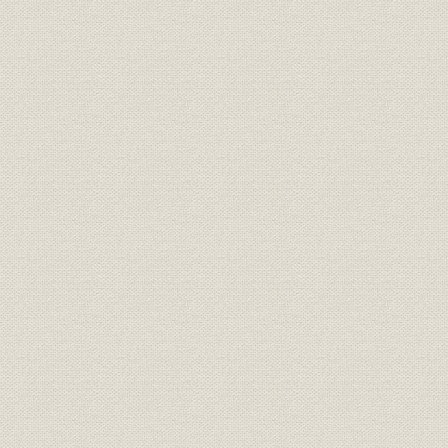
索引
参考文献
あとがき