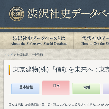
トップ
検索結果 - 社史詳細
東京建物(株)『信頼を未来へ : 東京建
目次
基本情報
索引
目次は見出しの階層(編・章・節・項…など)ごとに絞り込んで見ることがで