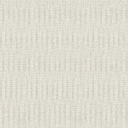
5. 現組織
6. 財務諸表
7. 資本金・発行株式数の推移
8. 大株主
9. 所有ビル一覧
10. 分譲マンション一覧
11. 分譲地・一戸建住宅一覧
12. 土地有効活用関連業務実績一覧
13. 従業員数・1人当り売上高の推移
14. 関係会社
年表