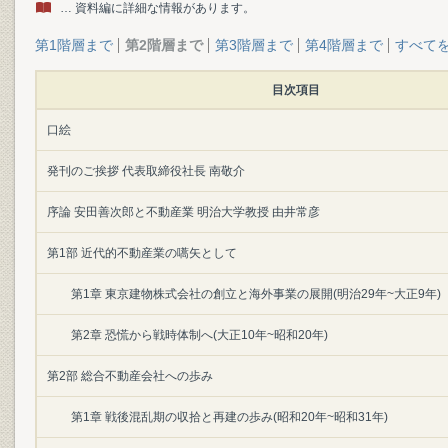
… 資料編に詳細な情報があります。
第1階層まで
第2階層まで
第3階層まで
第4階層まで
すべて
目次項目
口絵
発刊のご挨拶 代表取締役社長 南敬介
序論 安田善次郎と不動産業 明治大学教授 由井常彦
第1部 近代的不動産業の嚆矢として
第1章 東京建物株式会社の創立と海外事業の展開(明治29年~大正9年)
第2章 恐慌から戦時体制へ(大正10年~昭和20年)
第2部 総合不動産会社への歩み
第1章 戦後混乱期の収拾と再建の歩み(昭和20年~昭和31年)