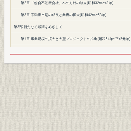
第2章 「総合不動産会社」への方針の確立(昭和32年~41年)
第3章 不動産市場の成長と業容の拡大(昭和42年~53年)
第3部 新たなる飛躍をめざして
第1章 事業規模の拡大と大型プロジェクトの推進(昭和54年~平成元年)
第2章 付加価値創造型事業体質への転換(平成2年~8年)
後口絵―豊かな生活環境の創造
資料編
1. 定款
2. 歴代代表者
3. 現役員
4. 役員任期一覧