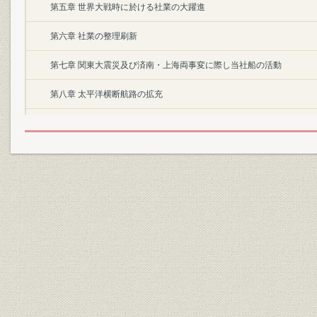
第五章 世界大戦時に於ける社業の大躍進
第六章 社業の整理刷新
第七章 関東大震災及び済南・上海両事変に際し当社船の活動
第八章 太平洋横断航路の拡充
第九章 欧洲・濠洲・印度・及び近海各航路の近況
第十章 世界海運界に於ける当社の地位
第十一章 当社関係の海運同盟・貨客連絡運送契約・其他の協定
第十二章 当社経営航路の沿革並に現状
第十三章 営業成績
第三編 資本
第一章 資本金の増減