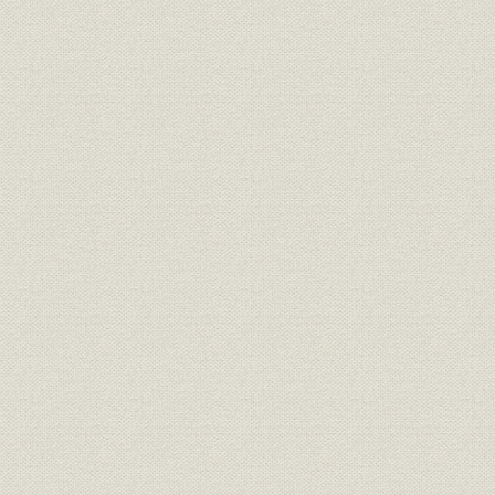
一、 現任役員諸氏
一、 前任役員諸氏
挿入写真
一、 明治十五年十月十三日共同運輸会社発起人等創立規約及び定款を
務大輔演説の自筆草稿
一、 日清戦役の功に依り叙勲の恩命を拝せる当社社長・其他諸氏
一、 日光丸の一等食堂・喫煙室・日本間
一、 第二東洋汽船会社合併記念撮影(合併斡旋者並に当社と東洋汽船会
一、 氷川丸の読書室、日枝丸のキャビン・クラス客室、平安丸の喫煙
一、 照国丸の一等船客食堂・読書室、靖国丸の一等客室
一、 昭和六年四月六日当社会議室に於て郵商協定調印後の乾杯