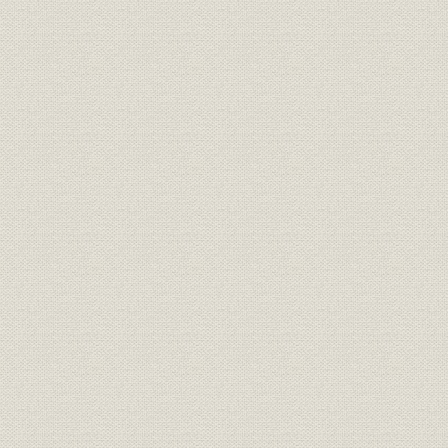
第二章 陸海使用人
第三章 本店各部・課長、各支店・出張所長、及び各係長、監督氏名
第四章 十五箇年以上在職船長・機関長氏名
第八編 当社従業員の福祉増進及び養成
第一章 従業員の福祉増進
第二章 当社の海員養成
第九編 出資関係会社
年表
本書背並に扉題字 各務社長筆
巻頭写真
一、 現本店