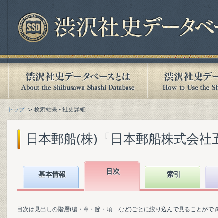
トップ
検索結果 - 社史詳細
日本郵船(株)『日本郵船株式会社五十年
目次
基本情報
索引
目次は見出しの階層(編・章・節・項…など)ごとに絞り込んで見ることがで