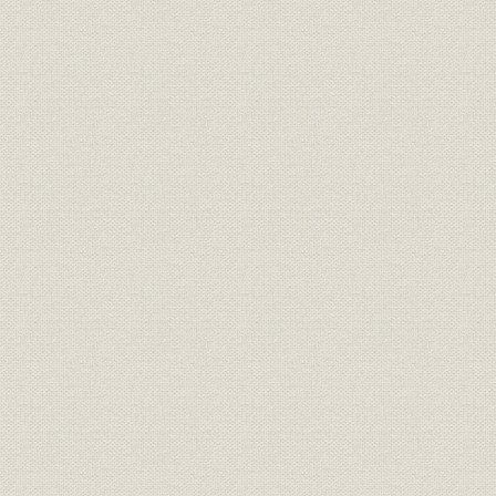
一、 当社創業五十年間累年公称資本金・払込資本金比較表
一、 昭和九年十月現在府県別株式分布図
一、 当社創業五十年間累年土地・建物原価比較表
一、 当社現在経営の各航路に対する補助の変遷図表
一、 {当社創業五十年間累年所有船舶平均噸数比較表 当社創業五十年
計噸数比較表}
一、 当社創業五十年間累年陸海使用人敷比較表