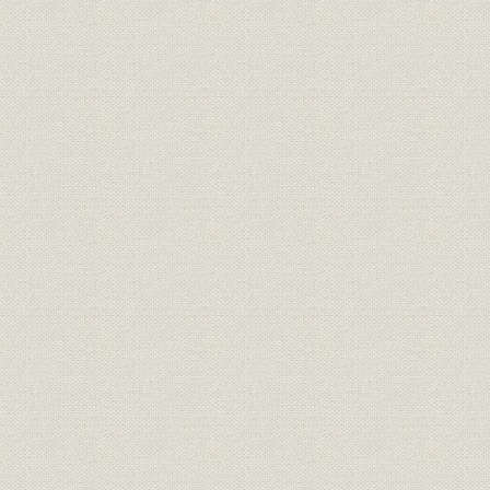
第五編 船舶
第一章 当社所有航洋船の増減
第二章 当社所有各船別要項
第三章 当社現在所有船の優秀設備一斑
第四章 海難
第六編 制度
第一章 定款
第二章 業務施行規定の沿革
第三章 支店・出張所・及び代理店
第七編 役員
第一章 取締役及び監査役