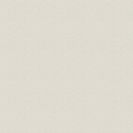
一、 秩父丸の縦断面図
一、 {浅間丸の遊歩甲板、エントランス・ホール、児童遊技室 秩父丸
一、 浅間丸のプール、秩父丸の日本間、龍田丸の特別室居間
一、 浅間丸の一等食堂・社交室
航路図並に図表
一、 {当社各航路開廃図表(近海) 当社各航路開廃国表(遠洋)}
一、 当社近海航路沿革図
一、 当社遠洋航路沿革図
一、 {当社創業五十年間累年収入運賃比較表 当社創業五十年間累年運
人数比較表}
一、 当社創業五十年間累年総収入金・総支出金・及び差引利益金比較
一、 当社創業五十年間累年収益率・配当率比較表