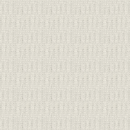
第二章 株主
第三章 資産及び負債
第四編 補助命令
第一章 補給金
第二章 近海特定航路補助
第三章 航海奨励法に基く補助と特定航路助成
第四章 遠洋航路補助法に基く補助
第五章 郵便定期航路補助
第六章 寄港補助
第七章 地方官庁の補助
第八章 郵便物無賃逓送成績