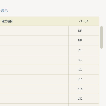
を表示
目次項目
ページ
NP
NP
p1
p1
p1
p7
p14
p31