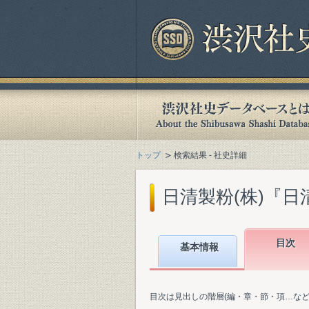
トップ
検索結果 - 社史詳細
日清製粉(株)『日清
目次
基本情報
目次は見出しの階層(編・章・節・項…な