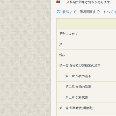
… 資料編に詳細な情報があります。
第1階層まで
第2階層まで
すべて
発刊によせて
序
総説
第一篇 食物及び製粉業の沿革
第一章 小麦の沿革
第二章 食物の沿革
第三章 製粉業史
第二篇 創業時代(明治期)