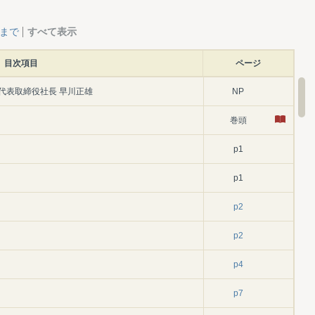
層まで
すべて表示
目次項目
ページ
/代表取締役社長 早川正雄
NP
巻頭
p1
p1
p2
p2
p4
p7