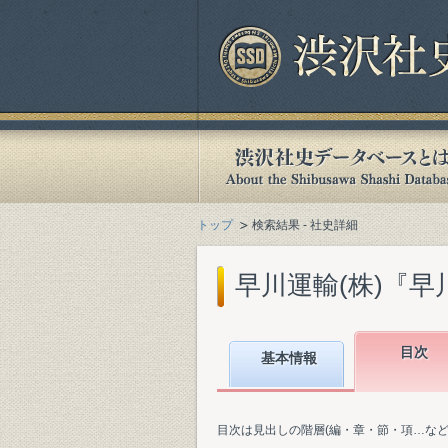
トップ
検索結果 - 社史詳細
早川運輸(株)『早川
目次
基本情報
目次は見出しの階層(編・章・節・項…な