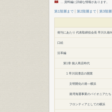
… 資料編に詳細な情報があります。
第1階層まで
第2階層まで
第3階
発刊にあたり 代表取締役会長 早川久雄/
口絵
沿革編
第1章 個人商店時代
1 早川回漕店の開業
文明開化の港―横浜
港湾海運事業のパイオニアたち
フロンティアとしての横浜