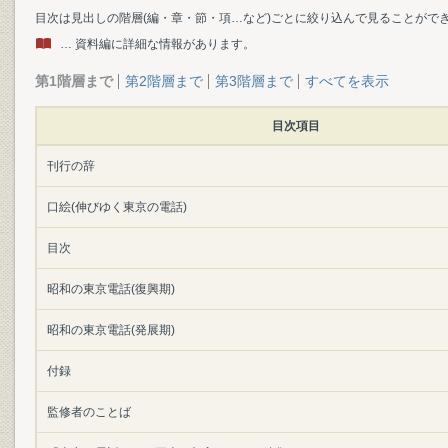
目次は見出しの階層(編・章・節・項…など)ごとに絞り込んで見ることがで
… 資料編に詳細な情報があります。
第1階層まで
第2階層まで
第3階層まで
すべてを表示
目次項目
刊行の辞
口絵(伸びゆく東京の電話)
目次
昭和の東京電話(復興期)
昭和の東京電話(発展期)
付録
監修者のことば