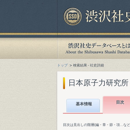
トップ
検索結果 - 社史詳細
日本原子力研究所『原
目次
基本情報
目次は見出しの階層(編・章・節・項…な