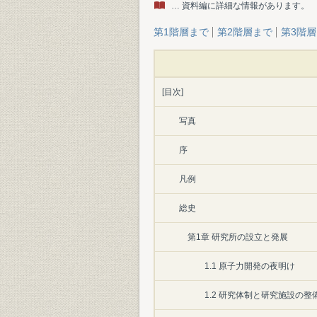
… 資料編に詳細な情報があります。
第1階層まで
第2階層まで
第3階
[目次]
写真
序
凡例
総史
第1章 研究所の設立と発展
1.1 原子力開発の夜明け
1.2 研究体制と研究施設の整