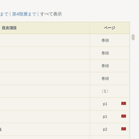
層まで
第4階層まで
すべて表示
目次項目
ページ
巻頭
巻頭
巻頭
巻頭
〔1〕
p1
p1
備
p2