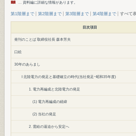
… 資料編に詳細な情報があります。
第1階層まで
第2階層まで
第3階層まで
第4階層まで
すべて
目次項目
発刊のことば 取締役社長 森本芳夫
口絵
30年のあらまし
I 北陸電力の発足と基礎確立の時代(当社発足~昭和35年度)
1. 電力再編成と北陸電力の発足
(1) 電力再編成の経緯
(2) 当社の発足
2. 需給の逼迫から安定へ