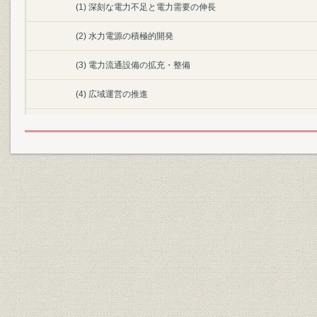
(1) 深刻な電力不足と電力需要の伸長
(2) 水力電源の積極的開発
(3) 電力流通設備の拡充・整備
(4) 広域運営の推進
3. 経営基盤の強化
(1) 工事資金の調達とその多様化
(2) 電気料金の改定
(3) 労使関係の正常化
4. 経営合理化の徹底とサービスの向上
(1) 経営管理体制の確立
(2) サービスの向上