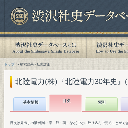
トップ
検索結果 - 社史詳細
北陸電力(株)『北陸電力30年史』(19
目次
基本情報
索引
目次は見出しの階層(編・章・節・項…など)ごとに絞り込んで見ることがで