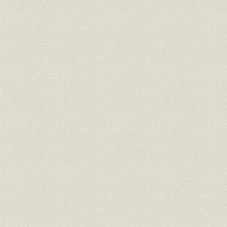
(3) 需要構成の変化
(4) 夏季ピークの先鋭化
3. 用途別の電力需要
(1) 電灯
(2) 業務用電力
(3) 小口電力
(4) 大口電力
(5) 深夜電力
4. 電力制限と電力使用規制
(1) 昭和26年度から昭和47年度まで
(2) 昭和48年度から昭和55年度まで