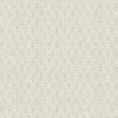
1. 経営の四大基本方針
2. 経営内部体制の刷新方策
3. 経営刷新方策
4. 経営効率化の方策
5. 緊急事態への諸対策
6. 経営改革の推進
7. 経営基盤強化方策
2 総合経営計画の基本方針の変遷
(1) 昭和38年度から昭和41年度まで
(2) 昭和42年度から昭和45年度まで
(3) 昭和46年度から昭和48年度まで