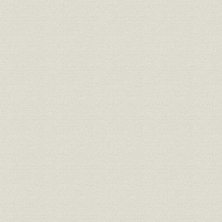
4. 脱石油化への努力
(1) 電源多様化の推進
(2) 省エネルギーの推進
発展のあゆみ
序章 国際化するエネルギー情勢と電気事業
1 石油エネルギー時代の到来とその後の情勢変化
2 石油ショック後の主要消費国の対応
3 脱石油時代に向けてのわが国の対応
4 電気事業の脱石油への取組み
第1章 経営の基本方針
1 経営方針・方策の変遷