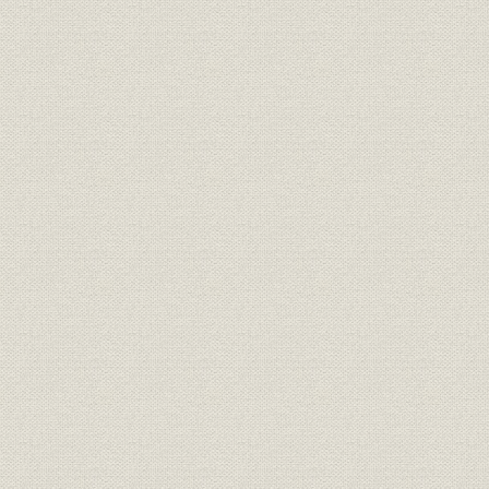
II 経営刷新と成長の時代(昭和36年度~昭和45年度)
1. 経営環境の変化と経営施策の展開
2. 需要構造の変化と供給体制の強化
(1) 需要の伸長と需要構造の変化
(2) 水力開発から火力開発へ
(3) 超高圧基幹系統の拡充・強化
3. 燃料確保と環境保全への対応
(1) 発電用燃料の安定確保
(2) 公害防止対策の推進
4. 経営刷新と経営基盤の充実・強化
(1) 新電気料金制度と電気料金の改定