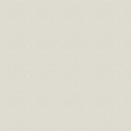
(4) 昭和49年度から昭和50年度まで
(5) 昭和51年度から昭和54年度まで
(6) 昭和55年度から昭和56年度まで
第2章 電力需給の推移
1 需要の伸長
1. 日本経済の動き
(1) 昭和26年度から昭和45年度まで
(2) 昭和46年度から昭和55年度まで
2. 北陸地方の産業動向と電力需要
(1) 北陸地方の産業動向
(2) 販売電力量の推移