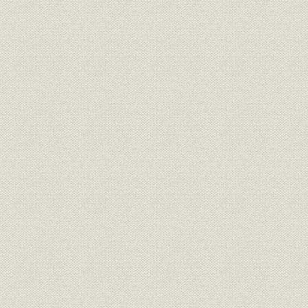
(2) 経営の近代化と経営刷新方策の推進
(3) 総合機械化の推進
5. 地域開発への協力
III 試練と挑戦の時代(昭和46年度~現在)
1. 電力安定供給への努力
(1) 低成長下における需要動向
(2) 電力供給設備の拡充と整備
2. エネルギー高価格時代の到来と電気料金の改定
3. 効率的業務運営の推進
(1) 営配総合システムの導入と業務の効率化
(2) 発・変電所の合理化と集中管理化の推進