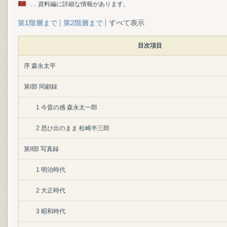
… 資料編に詳細な情報があります。
第1階層まで
第2階層まで
すべて表示
目次項目
序 森永太平
第I部 同顧録
1 今昔の感 森永太一郎
2 思ひ出のまま 松崎半三郎
第II部 写真録
1 明治時代
2 大正時代
3 昭和時代