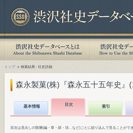
トップ
検索結果 - 社史詳細
森永製菓(株)『森永五十五年史』(195
目次
基本情報
索引
目次は見出しの階層(編・章・節・項…など)ごとに絞り込んで見ることがで